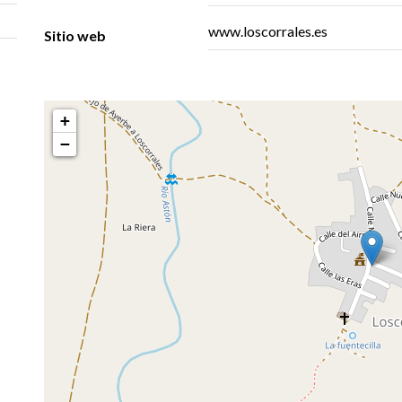
www.loscorrales.es
Sitio web
+
−