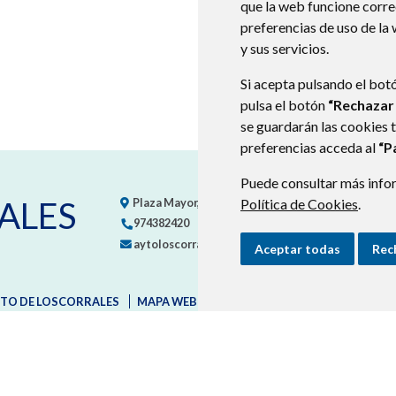
que la web funcione corr
preferencias de uso de la
y sus servicios.
Si acepta pulsando el bot
pulsa el botón
“Rechazar
se guardarán las cookies 
preferencias acceda al
“P
Puede consultar más infor
ALES
Plaza Mayor, nº 6
22809
Política de Cookies
LOSCORRALES (HUESCA)
.
974382420
aytoloscorrales@aragon.es
Aceptar todas
Rec
TO DE LOSCORRALES
MAPA WEB
AVISO LEGAL
PROTECCIÓN D