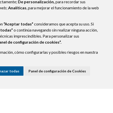
ectamente;
De personalización,
para recordar sus
 web;
Analíticas
, para mejorar el funcionamiento de la web
ón
“Aceptar todas”
consideramos que acepta su uso. Si
 todas”
o continúa navegando sin realizar ninguna acción,
técnicas imprescindibles. Para personalizar sus
anel de configuración de cookies”.
mación, cómo configurarlas y posibles riesgos en nuestra
- ARAGÓN
(ESPAÑA)
hazar todas
Panel de configuración de Cookies
E DATOS
ACCESIBILIDAD
POLÍTICA DE COOKIES
ENLACE EXTERNO A